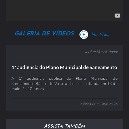
IMAGENS VIAS 2022 / 31 Julho 2023
Publicado: 31 Julho 2023
Tamanho: 115,32 MB
GALERIA DE VÍDEOS
+
Ver Mais
Você está assistindo:
1ª audiência do Plano Municipal de Saneamento
catalogo do abrigo SEMOB / 31 Julho 2023
Básico de Votorantim
A 1ª audiência pública do Plano Municipal de
Publicado: 31 Julho 2023
Saneamento Básico de Votorantim foi realizada em 13 de
Tamanho: 1,21 MB
maio, às 10 horas,...
Publicado: 13 mai 2026
ASSISTA TAMBÉM