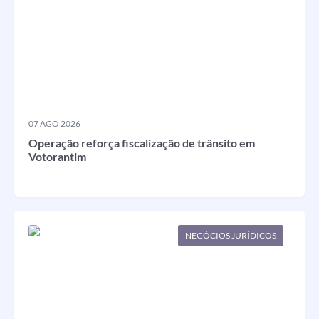
MUNICIPAL
Legislação
IPTU Selo Verde
Notícias
Contato
07 AGO 2026
Operação reforça fiscalização de trânsito em
Votorantim
NEGÓCIOS JURÍDICOS