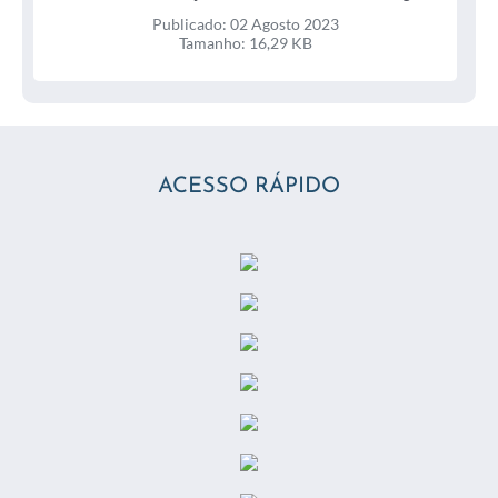
2023
Publicado: 02 Agosto 2023
Tamanho: 16,29 KB
ACESSO RÁPIDO
Termo de Ajuste de Conduta Assinado 2023
assinadoR 22 / 31 Julho 2023
Publicado: 31 Julho 2023
Tamanho: 367,28 KB
Termo de Ajuste de Conduta TAC nº 224 11 Relatório
Parcial 2023 / 31 Julho 2023
Publicado: 31 Julho 2023
Tamanho: 9,95 MB