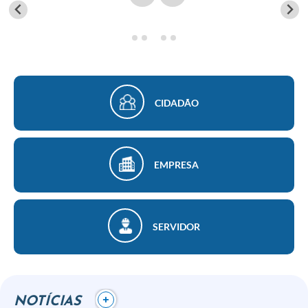
Finanças
Carta de Serviços
Vagas PAT
Transparência
CIDADÃO
Perguntas e Respostas Frequentes
Selo Verde
EMPRESA
Compra Direta
Empreendedor
SERVIDOR
Pesquisa Dificuldades no Licenciamento de Empresas
Incentivos Fiscais
Plano Municipal de Retomada das Aulas Presenciais
+
NOTÍCIAS